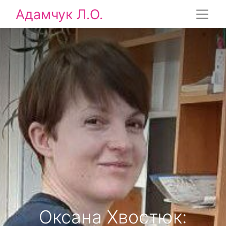
Адамчук Л.О.
Оксана Хвостюк: