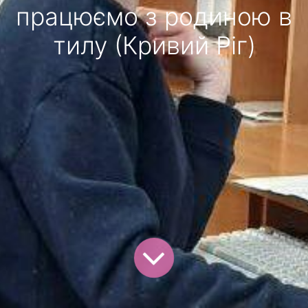
працюємо з родиною в
тилу (Кривий Ріг)