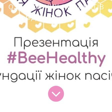
оздоровчих продуктів
бджільництва