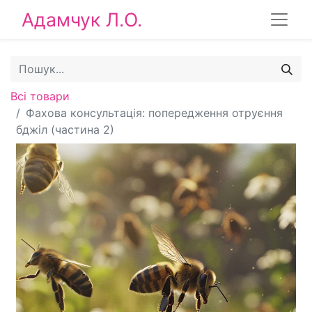
Адамчук Л.О.
Всі товари
Фахова консультація: попередження отруєння
бджіл (частина 2)