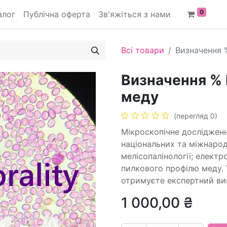
0
алог
Публічна оферта
Зв'яжіться з нами
Всі товари
Визначення
Визначення 
меду
(перегляд 0)
Мікроскопічне дослідженн
національних та міжнарод
мелісопалінології; елект
пилкового профілю меду. 
отримуєте експертний ви
1 000,00
₴