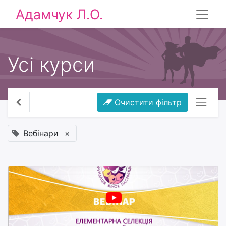
Адамчук Л.О.
Усі курси
Очистити фільтр
Вебінари
×