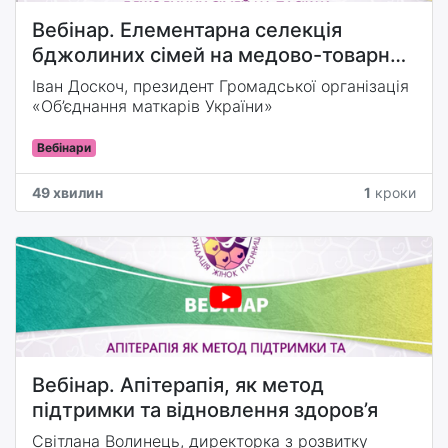
Вебінар. Елементарна селекція
бджолиних сімей на медово-товарних
пасіках
Іван Доскоч, президент Громадської організація
«Об’єднання маткарів України»
Вебінари
49 хвилин
1
кроки
Вебінар. Апітерапія, як метод
підтримки та відновлення здоров’я
Світлана Волинець, директорка з розвитку