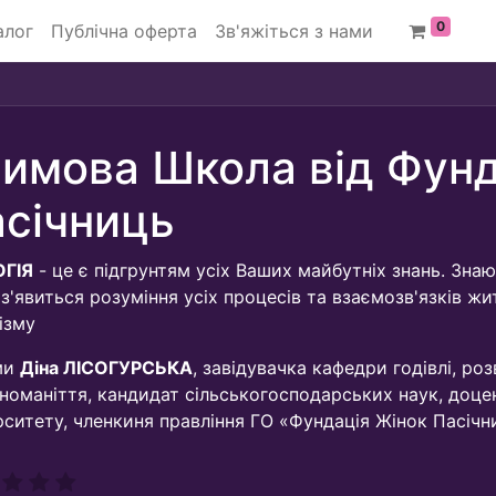
0
алог
Публічна оферта
Зв'яжіться з нами
Зимова Школа від Фунд
січниць
ОГІЯ
- це є підгрунтям усіх Ваших майбутніх знань. Знаю
 з'явиться розуміння усіх процесів та взаємозв'язків жи
ізму
ми
Діна ЛІСОГУРСЬКА
, завідувачка кафедри годівлі, р
зноманіття, кандидат сільськогосподарських наук, доце
рситету, членкиня правління ГО «Фундація Жінок Пасічн