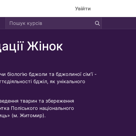
Увійти
ації Жінок
чи біологію бджоли та бджолиної сім'ї -
ттєдіяльності бджіл, як унікального
озведення тварин та збереження
нтка Поліського національного
иць» (м. Житомир).