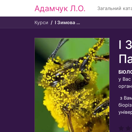
Адамчук Л.О.
Загальний кат
Курси
І Зимова Школа від Фундації Жінок Пасічниць
І 
Па
БІОЛ
у Вас
орган
з Ва
біорі
уніве