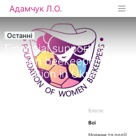
Адамчук Л.О.
Останні
Financial support for
women beekeepers, bee
pollination in Ukraine
Блоги:
Всі
Новини та події